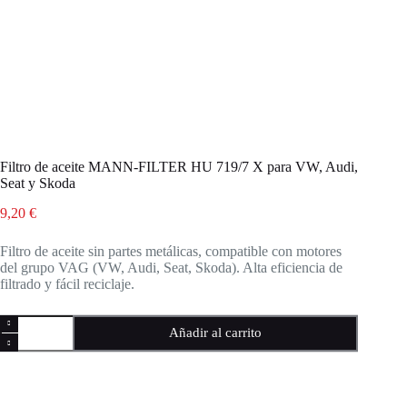
Filtro de aceite MANN-FILTER HU 719/7 X para VW, Audi,
Seat y Skoda
9,20
€
Filtro de aceite sin partes metálicas, compatible con motores
del grupo VAG (VW, Audi, Seat, Skoda). Alta eficiencia de
filtrado y fácil reciclaje.
Filtro
Añadir al carrito
de
aceite
MANN-
FILTER
HU