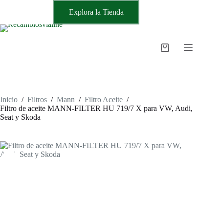
Saltar
Explora la Tienda
al
contenido
Carro
de
compra
Inicio
/
Filtros
/
Mann
/
Filtro Aceite
/
Filtro de aceite MANN-FILTER HU 719/7 X para VW, Audi,
Seat y Skoda