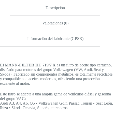
719/7
X
Descripción
para
VW,
Audi,
Valoraciones (0)
Seat
y
Skoda
cantidad
Información del fabricante (GPSR)
El MANN-FILTER HU 719/7 X
es un filtro de aceite tipo cartucho,
diseñado para motores del grupo Volkswagen (VW, Audi, Seat y
Skoda). Fabricado sin componentes metálicos, es totalmente reciclable
y compatible con aceites modernos, ofreciendo una protección
excelente al motor.
Este filtro se adapta a una amplia gama de vehículos diésel y gasolina
del grupo VAG:
Audi A3, A4, A6, Q5 • Volkswagen Golf, Passat, Touran • Seat León,
Ibiza • Skoda Octavia, Superb, entre otros.