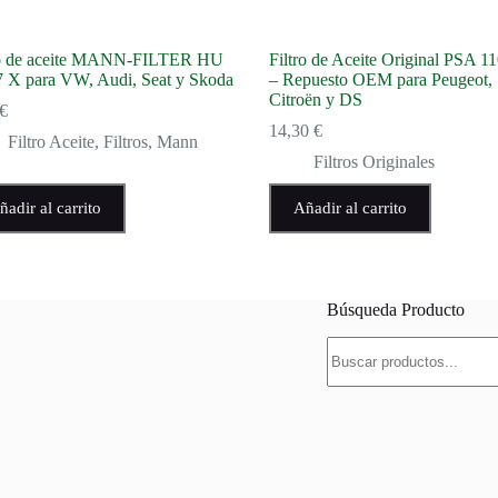
ro de aceite MANN-FILTER HU
Filtro de Aceite Original PSA 
7 X para VW, Audi, Seat y Skoda
– Repuesto OEM para Peugeot,
Citroën y DS
€
14,30
€
Filtro Aceite
,
Filtros
,
Mann
Filtros Originales
ñadir al carrito
Añadir al carrito
Búsqueda Producto
Buscar