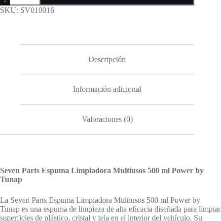
Espuma
SKU:
SV010016
Limpiadora
Multiusos
500
ml
Power
by
Descripción
Tunap
cantidad
Información adicional
Valoraciones (0)
Seven Parts Espuma Limpiadora Multiusos 500 ml Power by
Tunap
La Seven Parts Espuma Limpiadora Multiusos 500 ml Power by
Tunap es una espuma de limpieza de alta eficacia diseñada para limpiar
superficies de plástico, cristal y tela en el interior del vehículo. Su