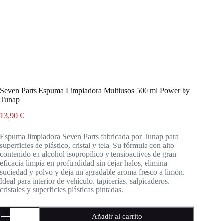
Seven Parts Espuma Limpiadora Multiusos 500 ml Power by
Tunap
13,90
€
Espuma limpiadora Seven Parts fabricada por Tunap para
superficies de plástico, cristal y tela. Su fórmula con alto
contenido en alcohol isopropílico y tensioactivos de gran
eficacia limpia en profundidad sin dejar halos, elimina
suciedad y polvo y deja un agradable aroma fresco a limón.
Ideal para interior de vehículo, tapicerías, salpicaderos,
cristales y superficies plásticas pintadas.
Seven
Añadir al carrito
Parts