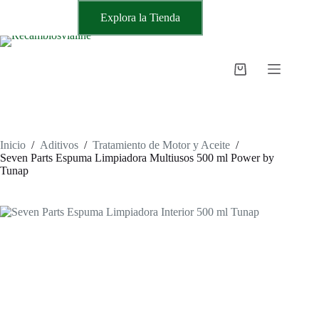
Saltar
Explora la Tienda
al
contenido
Carro
de
compra
Inicio
/
Aditivos
/
Tratamiento de Motor y Aceite
/
Seven Parts Espuma Limpiadora Multiusos 500 ml Power by
Tunap