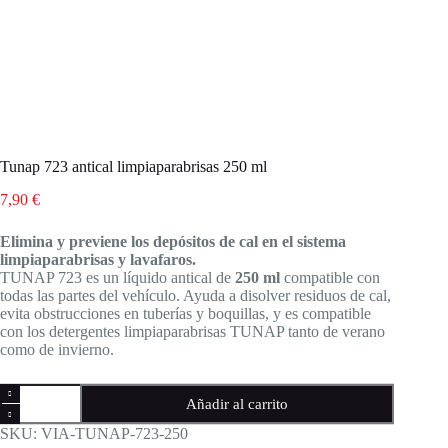
Tunap 723 antical limpiaparabrisas 250 ml
7,90
€
Elimina y previene los depósitos de cal en el sistema
limpiaparabrisas y lavafaros.
TUNAP 723 es un líquido antical de
250 ml
compatible con
todas las partes del vehículo. Ayuda a disolver residuos de cal,
evita obstrucciones en tuberías y boquillas, y es compatible
con los detergentes limpiaparabrisas TUNAP tanto de verano
como de invierno.
Tunap
Añadir al carrito
723
antical
SKU:
VIA-TUNAP-723-250
limpiaparabrisas