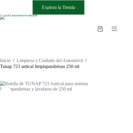
Saltar
Explora la Tienda
al
contenido
Carro
de
compra
Inicio
/
Limpieza y Cuidado del Automóvil
/
Tunap 723 antical limpiaparabrisas 250 ml