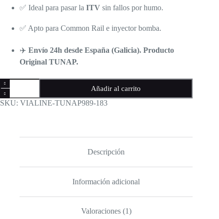
✅ Ideal para pasar la
ITV
sin fallos por humo.
✅ Apto para Common Rail e inyector bomba.
✈️
Envío 24h desde España (Galicia). Producto
Original TUNAP.
Pack
Añadir al carrito
Tunap
989
SKU:
VIALINE-TUNAP989-183
+
183
limpieza
diésel
y
mejora
Descripción
emisiones
cantidad
Información adicional
Valoraciones (1)