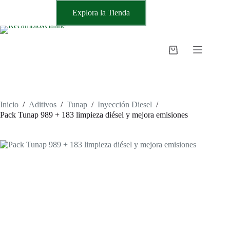
Saltar
Explora la Tienda
al
contenido
Carro
de
compra
Inicio
/
Aditivos
/
Tunap
/
Inyección Diesel
/
Pack Tunap 989 + 183 limpieza diésel y mejora emisiones