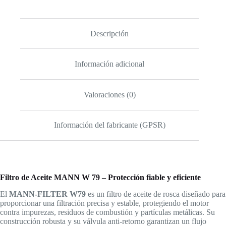
W
79
–
Alto
Descripción
Rendimiento
para
Motores
Información adicional
Diésel
cantidad
Valoraciones (0)
Información del fabricante (GPSR)
Filtro de Aceite MANN W 79 – Protección fiable y eficiente
El
MANN-FILTER W79
es un filtro de aceite de rosca diseñado para
proporcionar una filtración precisa y estable, protegiendo el motor
contra impurezas, residuos de combustión y partículas metálicas. Su
construcción robusta y su válvula anti-retorno garantizan un flujo