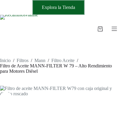
Saltar
Explora la Tienda
al
contenido
Carro
de
compra
Inicio
/
Filtros
/
Mann
/
Filtro Aceite
/
Filtro de Aceite MANN-FILTER W 79 – Alto Rendimiento
para Motores Diésel