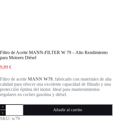
Filtro de Aceite MANN-FILTER W 79 – Alto Rendimiento
para Motores Diésel
9,89
€
Filtro de aceite
MANN W79
, fabricado con materiales de alta
calidad para ofrecer una excelente capacidad de filtrado y una
protección óptima del motor. Ideal para mantenimientos
regulares en coches gasolina y diésel.
Filtro
Añadir al carrito
de
Aceite
SKU:
w79
MANN-
FILTER