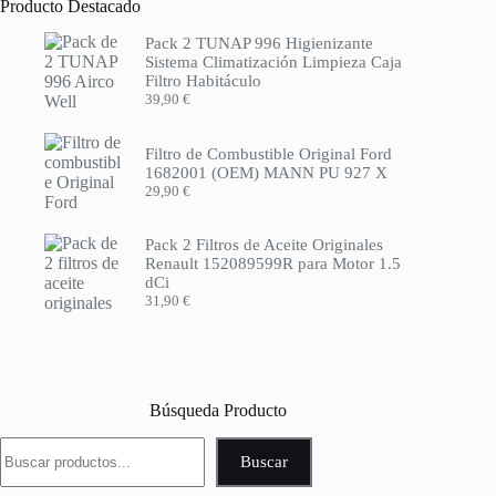
Producto Destacado
Pack 2 TUNAP 996 Higienizante
Sistema Climatización Limpieza Caja
Filtro Habitáculo
39,90
€
Filtro de Combustible Original Ford
1682001 (OEM) MANN PU 927 X
29,90
€
Pack 2 Filtros de Aceite Originales
Renault 152089599R para Motor 1.5
dCi
31,90
€
Búsqueda Producto
Buscar
Buscar