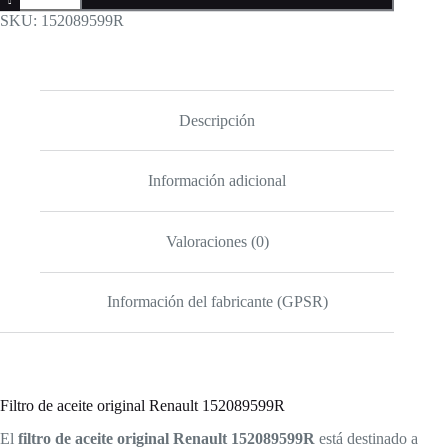
Aceite
SKU:
152089599R
Original
Renault
152089599R
para
Motor
1.5
Descripción
dCi
–
Filtro
Información adicional
Roscado
cantidad
Valoraciones (0)
Información del fabricante (GPSR)
Filtro de aceite original Renault 152089599R
El
filtro de aceite original Renault 152089599R
está destinado a