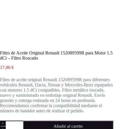
Filtro de Aceite Original Renault 152089599R para Motor 1.5
dCi – Filtro Roscado
17,90
€
Filtro de aceite original Renault 152089599R para diferentes
vehículos Renault, Dacia, Nissan y Mercedes-Benz equipados
con motores 1.5 dCi compatibles. Filtro metálico roscado,
nuevo y suministrado en embalaje original Renault. Envío
gratuito y entrega estimada en 24 horas en península.
Recomendamos confirmar la compatibilidad mediante el
número de bastidor antes de realizar el pedido.
Filtro
Añadir al carrito
de