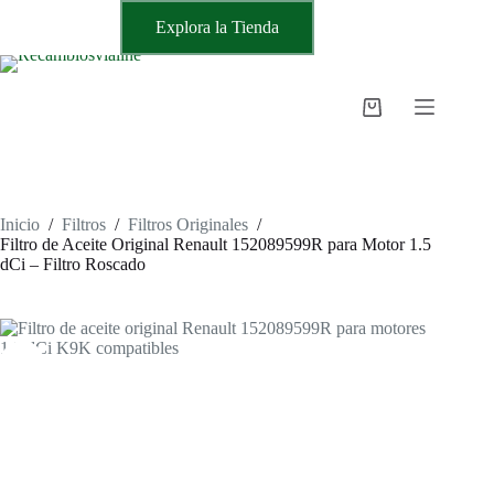
Saltar
Explora la Tienda
al
contenido
Carro
de
compra
Inicio
/
Filtros
/
Filtros Originales
/
Filtro de Aceite Original Renault 152089599R para Motor 1.5
dCi – Filtro Roscado