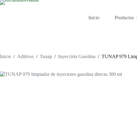
Saltar
al
contenido
Inicio
Productos
Inicio
/
Aditivos
/
Tunap
/
Inyección Gasolina
/
TUNAP 979 Limpia