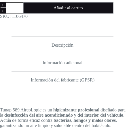
Tunap
Añadir al carrito
589
AircoLogic
SKU:
1106470
–
Desinfectante
higienizante
para
climatizador
y
Descripción
habitáculo
100 ml
cantidad
Información adicional
Información del fabricante (GPSR)
Tunap 589 AircoLogic es un
higienizante profesional
diseñado para
la
desinfección del aire acondicionado y del interior del vehículo
.
Actúa de forma eficaz contra
bacterias, hongos y malos olores
,
garantizando un aire limpio y saludable dentro del habitáculo.