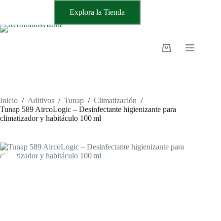
Saltar
Explora la Tienda
al
contenido
Carro
de
compra
Inicio
/
Aditivos
/
Tunap
/
Climatización
/
Tunap 589 AircoLogic – Desinfectante higienizante para
climatizador y habitáculo 100 ml