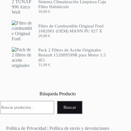
Sistema Climatización Limpieza Caja
Filtro Habitáculo
39,90
€
Filtro de Combustible Original Ford
1682001 (OEM) MANN PU 927 X
29,90
€
Pack 2 Filtros de Aceite Originales
Renault 152089599R para Motor 1.5
dCi
31,90
€
Búsqueda Producto
Buscar
Buscar
Política de Privacidad
|
Política de envío y devoluciones