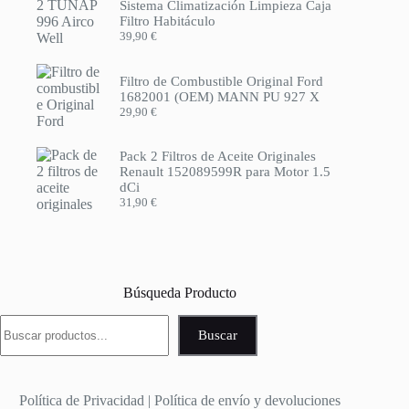
Sistema Climatización Limpieza Caja
Filtro Habitáculo
39,90
€
Filtro de Combustible Original Ford
1682001 (OEM) MANN PU 927 X
29,90
€
Pack 2 Filtros de Aceite Originales
Renault 152089599R para Motor 1.5
dCi
31,90
€
Búsqueda Producto
Buscar
Buscar
Política de Privacidad
|
Política de envío y devoluciones