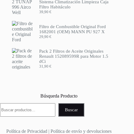
Sistema Climatización Limpieza Caja
Filtro Habitáculo
39,90
€
Filtro de Combustible Original Ford
1682001 (OEM) MANN PU 927 X
29,90
€
Pack 2 Filtros de Aceite Originales
Renault 152089599R para Motor 1.5
dCi
31,90
€
Búsqueda Producto
Buscar
Buscar
Política de Privacidad
|
Política de envío y devoluciones