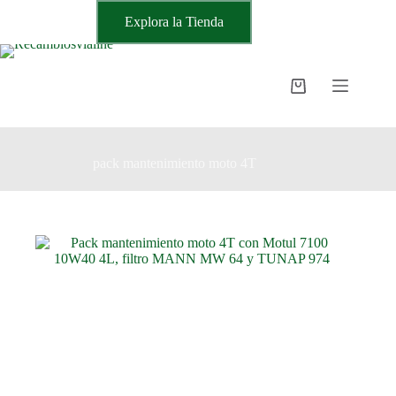
Saltar
Explora la Tienda
al
contenido
Carro
de
compra
pack mantenimiento moto 4T