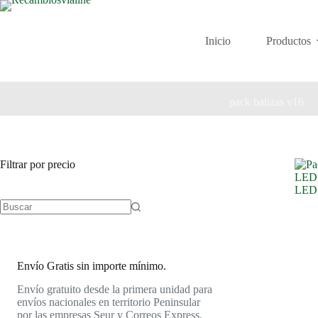
Saltar
al
contenido
Inicio
Productos
pack balizas v16
Filtrar por precio
Envío Gratis sin importe mínimo.
Envío gratuito desde la primera unidad para
envíos nacionales en territorio Peninsular
por las empresas Seur y Correos Express.