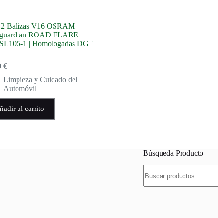
 2 Balizas V16 OSRAM
guardian ROAD FLARE
L105-1 | Homologadas DGT
0
€
Limpieza y Cuidado del
Automóvil
ñadir al carrito
Búsqueda Producto
Buscar