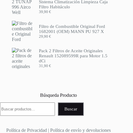
Sistema Climatización Limpieza Caja
Filtro Habitáculo
39,90
€
Filtro de Combustible Original Ford
1682001 (OEM) MANN PU 927 X
29,90
€
Pack 2 Filtros de Aceite Originales
Renault 152089599R para Motor 1.5
dCi
31,90
€
Búsqueda Producto
Buscar
Buscar
Política de Privacidad
|
Política de envío y devoluciones