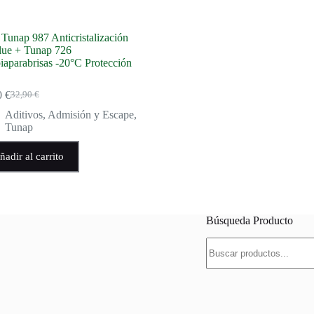
Tunap 987 Anticristalización
ue + Tunap 726
iaparabrisas -20°C Protección
0
€
32,90
€
El
El
precio
precio
Aditivos
,
Admisión y Escape
,
original
actual
Tunap
era:
es:
32,90 €.
28,90 €.
ñadir al carrito
Búsqueda Producto
Buscar