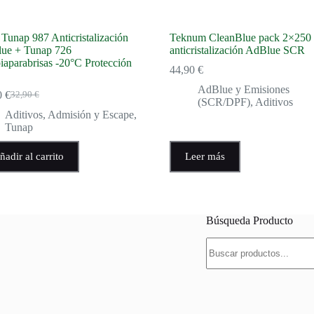
Tunap 987 Anticristalización
Teknum CleanBlue pack 2×250
ue + Tunap 726
anticristalización AdBlue SCR
iaparabrisas -20°C Protección
44,90
€
AdBlue y Emisiones
0
€
32,90
€
El
El
(SCR/DPF)
,
Aditivos
precio
precio
Aditivos
,
Admisión y Escape
,
original
actual
Tunap
era:
es:
32,90 €.
28,90 €.
ñadir al carrito
Leer más
Búsqueda Producto
Buscar