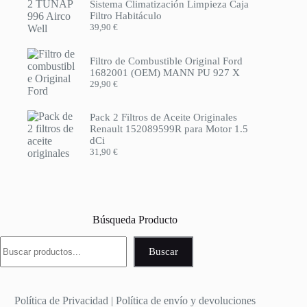
Sistema Climatización Limpieza Caja
Filtro Habitáculo
39,90
€
Filtro de Combustible Original Ford
1682001 (OEM) MANN PU 927 X
29,90
€
Pack 2 Filtros de Aceite Originales
Renault 152089599R para Motor 1.5
dCi
31,90
€
Búsqueda Producto
Buscar
Buscar
Política de Privacidad
|
Política de envío y devoluciones