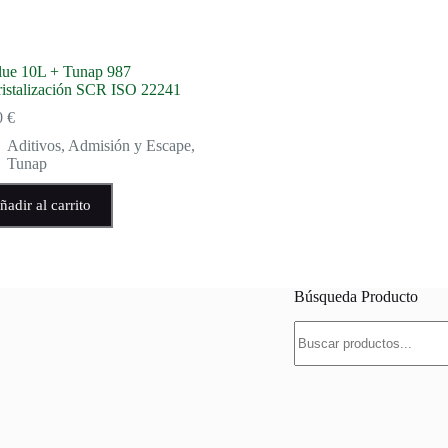
ue 10L + Tunap 987
cristalización SCR ISO 22241
0
€
Aditivos
,
Admisión y Escape
,
Tunap
ñadir al carrito
Búsqueda Producto
Buscar