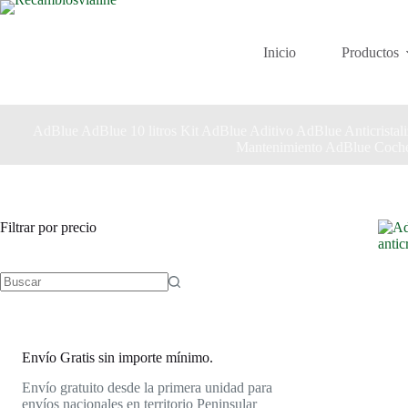
Saltar
al
contenido
Inicio
Productos
AdBlue AdBlue 10 litros Kit AdBlue Aditivo AdBlue Anticris
Mantenimiento AdBlue Coche
Filtrar por precio
Envío Gratis sin importe mínimo.
Envío gratuito desde la primera unidad para
envíos nacionales en territorio Peninsular