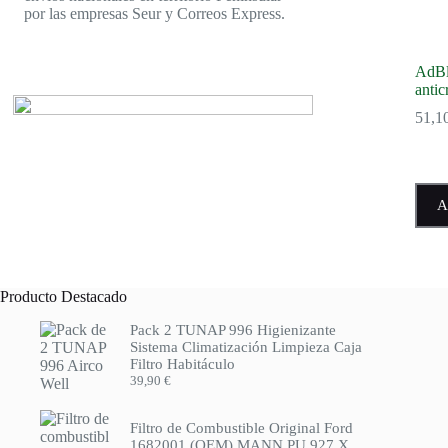
por las empresas Seur y Correos Express.
AdBl
anti
51,1
A
Producto Destacado
Pack 2 TUNAP 996 Higienizante
Sistema Climatización Limpieza Caja
Filtro Habitáculo
39,90
€
Filtro de Combustible Original Ford
1682001 (OEM) MANN PU 927 X