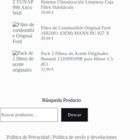
Sistema Climatización Limpieza Caja
Filtro Habitáculo
39,90
€
Filtro de Combustible Original Ford
1682001 (OEM) MANN PU 927 X
29,90
€
Pack 2 Filtros de Aceite Originales
Renault 152089599R para Motor 1.5
dCi
31,90
€
Búsqueda Producto
Buscar
Buscar
Política de Privacidad
|
Política de envío y devoluciones